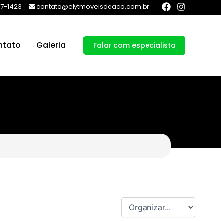
57-1423
contato@elytmoveisdeaco.com.br
ntato
Galeria
Falar com especialista