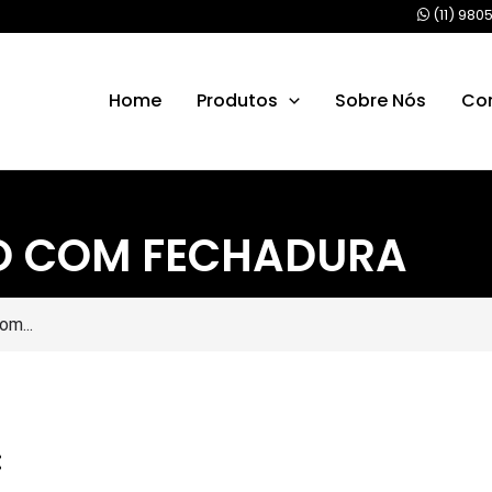
(11) 980
Home
Produtos
Sobre Nós
Co
ÇO COM FECHADURA
om...
: