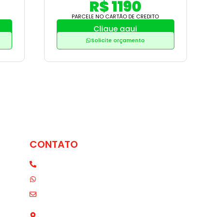
R$ 1190
PARCELE NO CARTÃO DE CREDITO
Clique aqui
Solicite orçamento
CONTATO
(11) 3271-0680
(11) 98057-1423
07:00 as
contato@elytmoveisdeaco.com.br
R. Cel. Cintra, 34 - Mooca, São