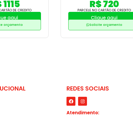
 1115
R$ 720
CARTÃO DE CREDITO
PARCELE NO CARTÃO DE CREDITO
que aqui
Clique aqui
ite orçamento
Solicite orçamento
TUCIONAL
REDES SOCIAIS
F
I
a
n
e
c
s
e
t
e Nós
b
a
Atendimento:
Seg. a Sexta: 
o
g
utos
18:00 | Sábados: 07:30 as 11:30.
o
r
k
a
ia
m