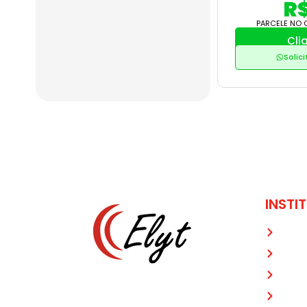
R$
PARCELE NO 
Cli
Solic
INSTI
Hom
Sobr
Prod
Aproveite nossas promoções! Aplicamos
Galer
técnicas modernas, e qualidades únicas