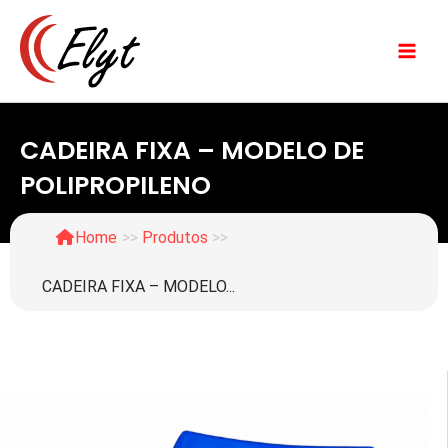
Ir
para
o
conteúdo
CADEIRA FIXA – MODELO DE
POLIPROPILENO
Home
>>
Produtos
>>
CADEIRA FIXA – MODELO...