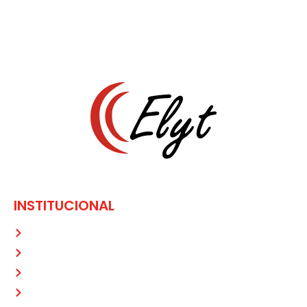
Aproveite nossas promoções! Aplicamos técnicas
modernas, e qualidades únicas para cada cliente
INSTITUCIONAL
Home
Sobre Nós
Produtos
Galeria